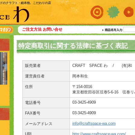
ドのクラフト・絵本他、こだわりの店
ご注文方法
お問い合せ
特定商取引に関する法律に基づく表記
販売業者
CRAFT SPACE わ / (有)和
運営責任者
岡本和生
住所
〒154-0016
東京都世田谷区弦巻5-6-16 弦巻リ
03-3425-4909
電話番号
03-3425-4909
FAX番号
info@craftspace-wa.com
メールアドレス
URL
http://www.craftspace-wa.com/