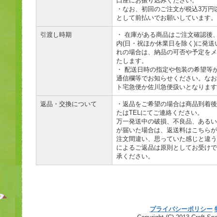
口座にお振り込みください。
・なお、初回のご注文が税込3万円
として前払いでお願いしています。
引渡し時期
・ 在庫がある商品はご注文確認後、
内(日・祝ほか休業日を除く)に発
れの場合は、納品の可否や予定をメ
たします。
・ 配送日時の指定や包装の希望等
通信欄等でお知らせください。なお
ト宅急便か佐川急便扱いとなります
返品・交換について
・返品をご希望の場合は商品到着後
たはTELにてご連絡ください。
万一発送中の破損、不良品、あるい
が届いた場合は、返送料はこちらが
注文間違い、思っていた感じと違う
によるご返品は原則としてお受けで
承ください。
プライバシーポリシー