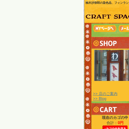
柚木沙弥郎の染色品、フィンラン
>> 店のご案内
>> Blog
現在のカゴの中
合計：
0円