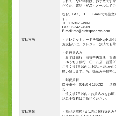
られてこない場合は、お手数ですが
だくか、電話・FAX・メールにて
なお、FAX、TEL、E-mailでも
す。
TEL:03-3425-4909
FAX:03-3425-4909
E-mail:info@craftspace-wa.com
支払方法
・クレジットカード決済(PayPal経
お支払いは、クレジット決済でも承
・銀行振込み
みずほ銀行 渋谷中央支店 普通124
ゆうちょ銀行 〇一八店 普通9061
ご注文後7日以内に上記いづれかの
願い致します。尚、振込み手数料は
・郵便振替
口座番号 00150-4-169032 
わ
ご注文後7日以内にお振込みをお願
込み手数料はご負担ください。
支払期限
・商品到着後7日以内に銀行振込み