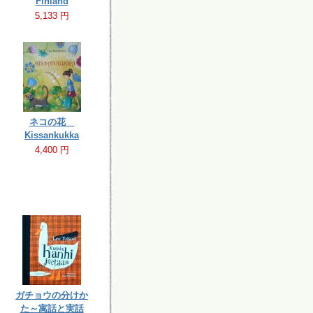
Finland
5,133 円
ネコの花
Kissankukka
4,400 円
ガチョウの分けか
た～寓話と実話