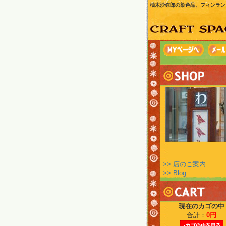
柚木沙弥郎の染色品、フィンラン
>> 店のご案内
>> Blog
現在のカゴの中
合計：
0円