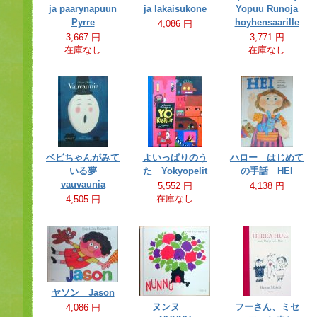
ja paarynapuun
ja lakaisukone
Yopuu Runoja
Pyrre
hoyhensaarille
4,086 円
3,667 円
3,771 円
在庫なし
在庫なし
ベビちゃんがみて
よいっぱりのう
ハロー はじめて
いる夢
た Yokyopelit
の手話 HEI
vauvaunia
5,552 円
4,138 円
在庫なし
4,505 円
ヤソン Jason
ヌンヌ
フーさん、ミセ
4,086 円