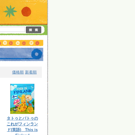
価格順
新着順
タトゥとパトゥの
これがフィンラン
ド(英語) This is