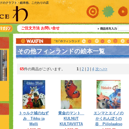
ドのクラフト・絵本他、こだわりの店
ご注文方法
お問い合せ
その他フィンランドの絵本一覧
65
件の商品がございます。
1
 | 
2
 | 
3
 | 
4
次へ>>
トゥルク城のねず
黄金のマント
エンマとエイノの
み Tikku ja
KULNUT
かくれんぼうの
Melli
KULTAVIITTA
谷 Piilolaakso