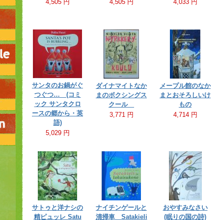
4,505 円
4,505 円
4,033 円
サンタのお鍋がぐ
ダイナマイトなか
メープル館のなか
つぐつ… (コミ
まのボクシングス
まとおそろしいけ
ック サンタクロ
クール
もの
ースの郷から・英
3,771 円
4,714 円
語)
5,029 円
サトゥと洋ナシの
ナイチンゲールと
おやすみなさい
精ピュッレ Satu
清掃車 Satakieli
(眠りの国の詩)