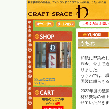
柚木沙弥郎の染色品、フィンランドのクラフト・絵本他、こだわりの店
ご注文方法
お問い
うちわ
和紙に型染めし
昨今、今まで
りました。
うちわでは、
>> 店のご案内
国製に頼らざ
>> Blog
2022年度の
材料費等の値
現在のカゴの中
せていただき
合計：
0円