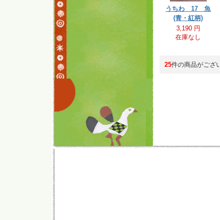
うちわ 17 魚
(青・紅柄)
3,190 円
在庫なし
25
件の商品がござ