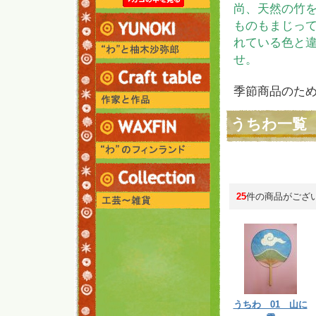
尚、天然の竹
ものもまじっ
れている色と
せ。
季節商品のた
うちわ一覧
25
件の商品がござ
うちわ 01 山に