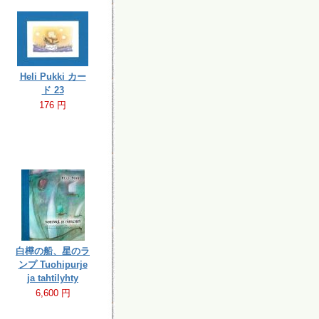
Heli Pukki カー
ド 23
176 円
白樺の船、星のラ
ンプ Tuohipurje
ja tahtilyhty
6,600 円