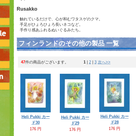
Rusakko
触れているだけで、心が和むワタスゲのクマ。
手足がひょろひょろ長いネコなど。
手作り感あふれるぬいぐるみたち。
フィンランドのその他の製品 一覧
47
件の商品がございます。
1
 | 
2
 | 
3
次へ>>
Heli Pukki カー
Heli Pukki カー
Heli Pukki カー
ド28
ド30
ド29
176 円
176 円
176 円