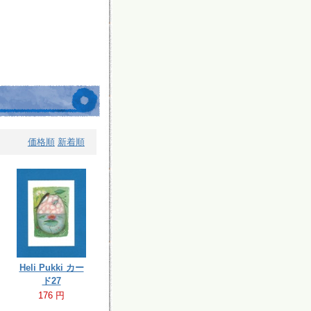
価格順
新着順
Heli Pukki カー
ド27
176 円