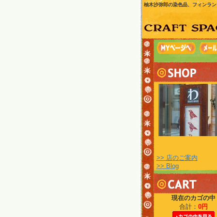
柚木沙弥郎の染色品、フィンラン
>> 店のご案内
>> Blog
現在のカゴの中
合計：
0円