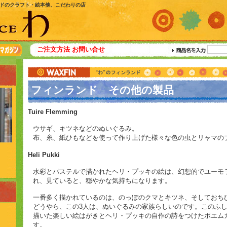
ドのクラフト・絵本他、こだわりの店
ご注文方法
お問い合せ
フィンランド その他の製品
Tuire Flemming
ウサギ、キツネなどのぬいぐるみ。
布、糸、紙ひもなどを使って作り上げた様々な色の虫とリャマの
Heli Pukki
水彩とパステルで描かれたヘリ・プッキの絵は、幻想的でユーモ
れ、見ていると、穏やかな気持ちになります。
一番多く描かれているのは、のっぽのクマとキツネ、そしておち
どうやら、この3人は、ぬいぐるみの家族らしいのです。このふし
描いた楽しい絵はがきとヘリ・プッキの自作の詩をつけたポエム
す。