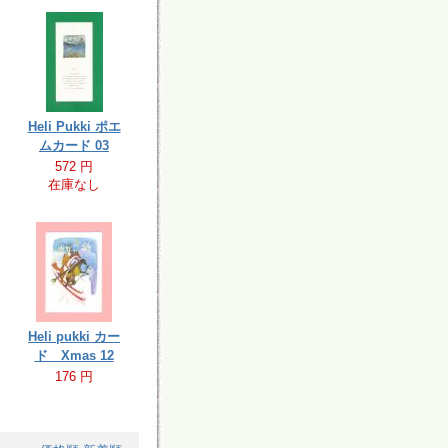
Heli Pukki ポエ
ムカード 03
572 円
在庫なし
Heli pukki カー
ド Xmas 12
176 円