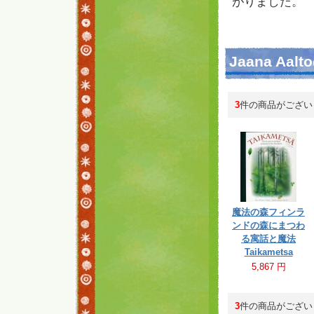
がりました。
Jaana Aal
3
件の商品がござい
魔法の森フィンラ
ンドの森にまつわ
る寓話と魔法
Taikametsa
5,867 円
3
件の商品がござい