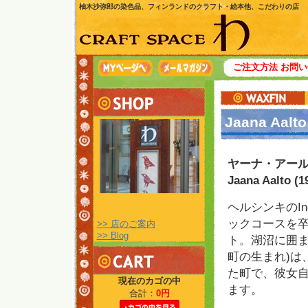
柚木沙弥郎の染色品、フィンランドのクラフト・絵本他、こだわりの店
ご注文方法
お問い
Jaana Aalto
ヤーナ・アー
Jaana Aalto (
ヘルシンキのIndus
ックコースを
>> 店のご案内
>> Blog
ト。湖沼に囲ま
町の生まれ)は
た町で、彼女
現在のカゴの中
ます。
合計：
0円