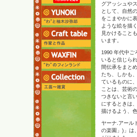
グアッシュや
として、自然
をこまやかに
ような絵を描
見かけること
います。
1990 年代
いると信じら
間伝承をまと
たち、しかも
ているものに
ことは、芸術
つきないと言
にするときは
描けるよう、
ヤーナ.アールトが
の楽園」)」は