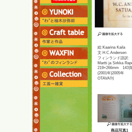
絵:Kaarina Kaila
文:H.C.Andersen
フィンランド語訳:
Martti ja Sirkka Rap
219×266mm 143
(2001年)2005年
OTAVA刊
商品写真1