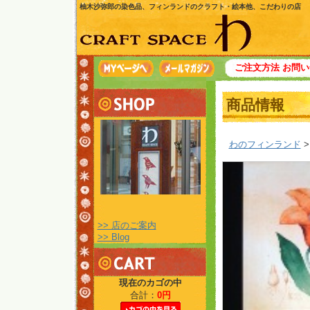
柚木沙弥郎の染色品、フィンランドのクラフト・絵本他、こだわりの店
ご注文方法
お問い
商品情報
わのフィンランド
>> 店のご案内
>> Blog
現在のカゴの中
合計：
0円